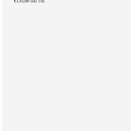
€
135,00
inkl. USt.