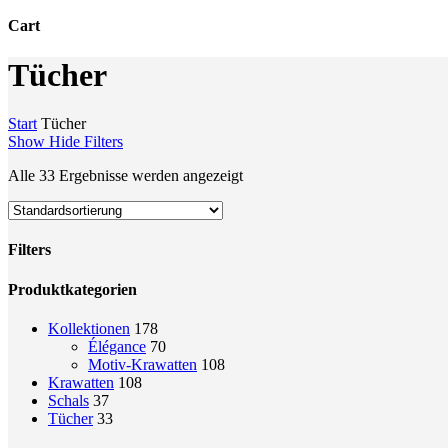
Cart
Close
Tücher
Cart
Start
Tücher
Show
Hide
Filters
Alle 33 Ergebnisse werden angezeigt
Filters
Close
Produktkategorien
Filters
Kollektionen
178
Élégance
70
Motiv-Krawatten
108
Krawatten
108
Schals
37
Tücher
33