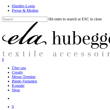
Skip
Händler-Login
to
Presse & Medien
main
content
Hit enter to search or ESC to close
Close
Search
search
0
Menu
Über uns
Creativ
Messe-Termine
Binde-Varianten
Kontakt
Shop
search
0