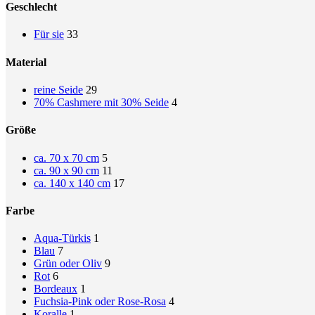
Geschlecht
Für sie
33
Material
reine Seide
29
70% Cashmere mit 30% Seide
4
Größe
ca. 70 x 70 cm
5
ca. 90 x 90 cm
11
ca. 140 x 140 cm
17
Farbe
Aqua-Türkis
1
Blau
7
Grün oder Oliv
9
Rot
6
Bordeaux
1
Fuchsia-Pink oder Rose-Rosa
4
Koralle
1