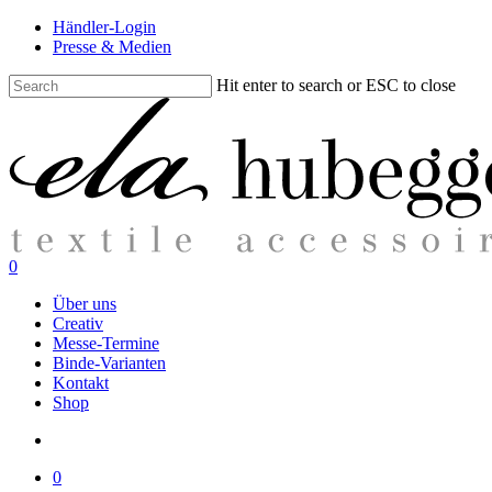
Skip
Händler-Login
to
Presse & Medien
main
content
Hit enter to search or ESC to close
Close
Search
search
0
Menu
Über uns
Creativ
Messe-Termine
Binde-Varianten
Kontakt
Shop
search
0