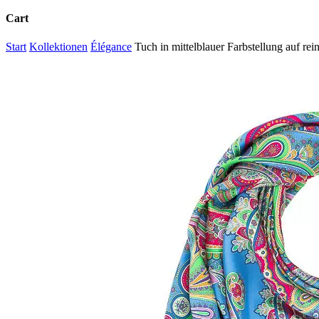
Cart
Close
Start
Kollektionen
Élégance
Tuch in mittelblauer Farbstellung auf r
Cart