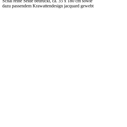
Schal reine Seide bedruckt, ca. 35 x 180 cm sowie
dazu passendem Krawattendesign jacquard gewebt