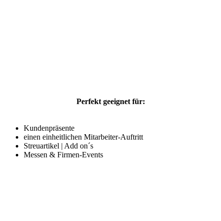
Wir setzen Ihr Logo auf textilen Accessoires in Szene
Perfekt geeignet für:
oder designen dezent: Tücher | Schals | Krawatten — in Ihren
Company-Farben.
Kundenpräsente
einen einheitlichen Mitarbeiter-Auftritt
Streuartikel | Add on´s
Messen & Firmen-Events