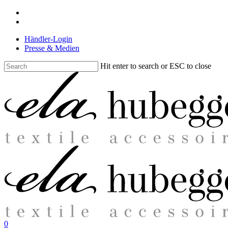
Skip
facebook
to
instagram
main
Händler-Login
content
Presse & Medien
Hit enter to search or ESC to close
Close
Search
search
0