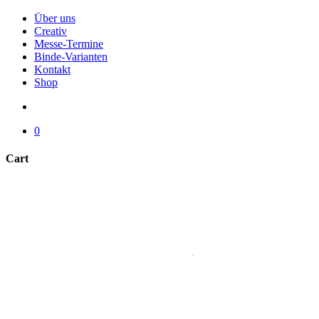
Menu
Über uns
Creativ
Messe-Termine
Binde-Varianten
Kontakt
Shop
search
0
Cart
Close
Cart
hubegger creativ
Die elegante Idee.