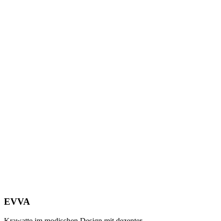
EVVA
Krawatte im modischen Design mit dezenter