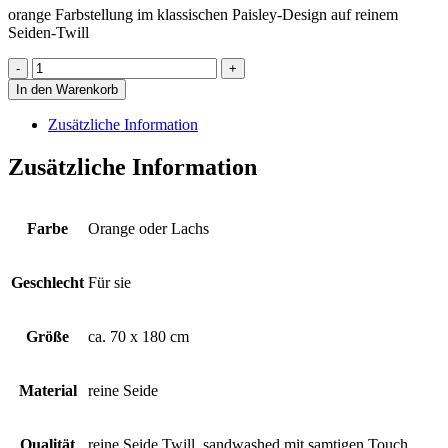
orange Farbstellung im klassischen Paisley-Design auf reinem
Seiden-Twill
Schal
in
In den Warenkorb
oranger
Farbstellung
Zusätzliche Information
im
klassischen
Zusätzliche Information
Paisley-
Design
Menge
Farbe
Orange oder Lachs
Geschlecht
Für sie
Größe
ca. 70 x 180 cm
Material
reine Seide
Qualität
reine Seide Twill, sandwashed mit samtigen Touch