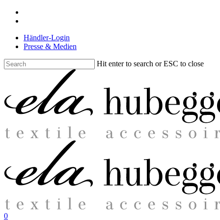
Skip
facebook
to
instagram
main
Händler-Login
content
Presse & Medien
Hit enter to search or ESC to close
Close
Search
search
0