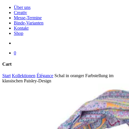
Menu
Über uns
Creativ
Messe-Termine
Binde-Varianten
Kontakt
Shop
search
0
Cart
Close
Start
Kollektionen
Élégance
Schal in oranger Farbstellung im
Cart
klassischen Paisley-Design