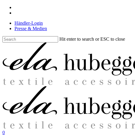
Skip
facebook
to
instagram
main
Händler-Login
content
Presse & Medien
Hit enter to search or ESC to close
Close
Search
search
0