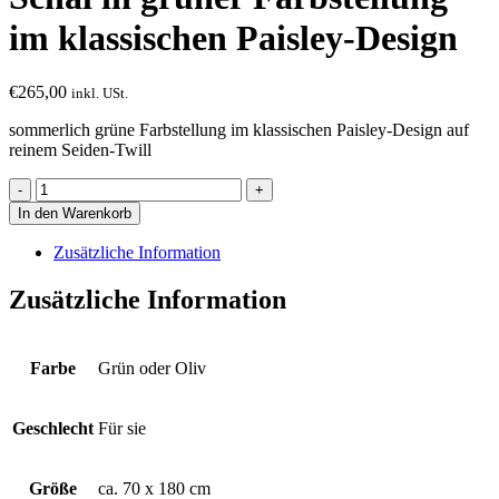
im klassischen Paisley-Design
€
265,00
inkl. USt.
sommerlich grüne Farbstellung im klassischen Paisley-Design auf
reinem Seiden-Twill
Schal
in
In den Warenkorb
grüner
Farbstellung
Zusätzliche Information
im
klassischen
Zusätzliche Information
Paisley-
Design
Menge
Farbe
Grün oder Oliv
Geschlecht
Für sie
Größe
ca. 70 x 180 cm