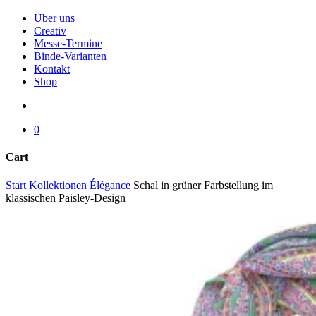
Menu
Über uns
Creativ
Messe-Termine
Binde-Varianten
Kontakt
Shop
search
0
Cart
Close
Start
Kollektionen
Élégance
Schal in grüner Farbstellung im
Cart
klassischen Paisley-Design