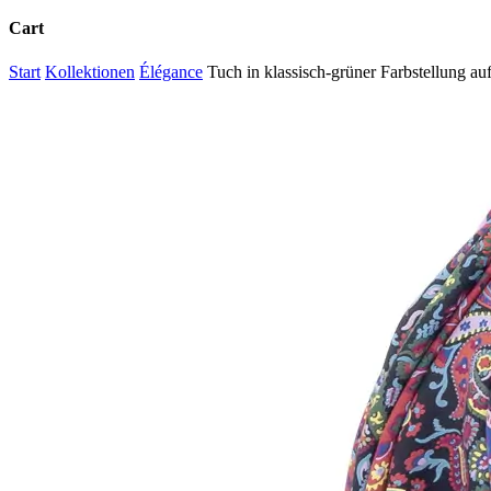
Cart
Close
Start
Kollektionen
Élégance
Tuch in klassisch-grüner Farbstellung a
Cart