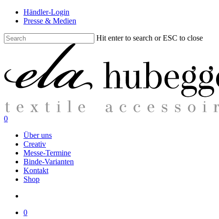
Skip
Händler-Login
to
Presse & Medien
main
content
Hit enter to search or ESC to close
Close
Search
search
0
Menu
Über uns
Creativ
Messe-Termine
Binde-Varianten
Kontakt
Shop
search
0