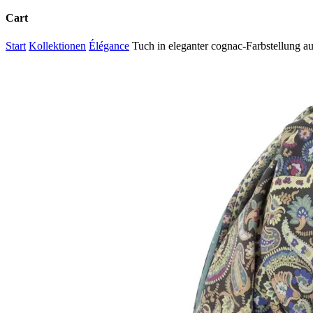
Cart
Close
Start
Kollektionen
Élégance
Tuch in eleganter cognac-Farbstellung a
Cart