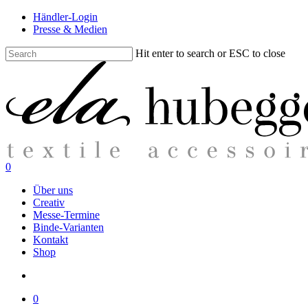
Skip
Händler-Login
to
Presse & Medien
main
content
Hit enter to search or ESC to close
Close
Search
search
0
Menu
Über uns
Creativ
Messe-Termine
Binde-Varianten
Kontakt
Shop
search
0