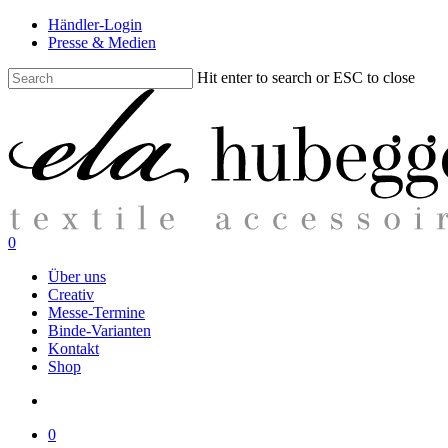
Skip
Händler-Login
to
Presse & Medien
main
content
Hit enter to search or ESC to close
Close
Search
search
0
Menu
Über uns
Creativ
Messe-Termine
Binde-Varianten
Kontakt
Shop
search
0