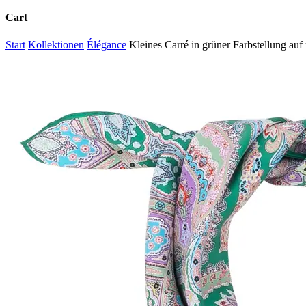
Cart
Close
Start
Kollektionen
Élégance
Kleines Carré in grüner Farbstellung au
Cart