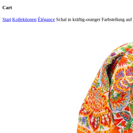
Cart
Close
Start
Kollektionen
Élégance
Schal in kräftig-oranger Farbstellung au
Cart