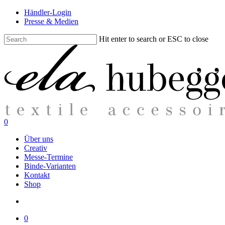
Skip
Händler-Login
to
Presse & Medien
main
content
Hit enter to search or ESC to close
Close
Search
search
0
Menu
Über uns
Creativ
Messe-Termine
Binde-Varianten
Kontakt
Shop
search
0