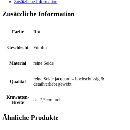
all-
Zusätzliche Information
over
eingewebt
Zusätzliche Information
auf
elegant-
kirschrotem
Fond
Farbe
Rot
Menge
Geschlecht
Für ihn
Material
reine Seide
reine Seide jacquard – hochschüssig &
Qualität
detailverliebt gewebt
Krawatten-
ca. 7,5 cm breit
Breite
Ähnliche Produkte