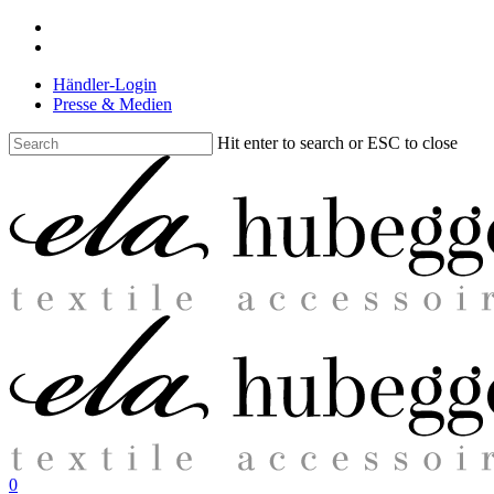
Skip
facebook
to
instagram
main
Händler-Login
content
Presse & Medien
Hit enter to search or ESC to close
Close
Search
search
0