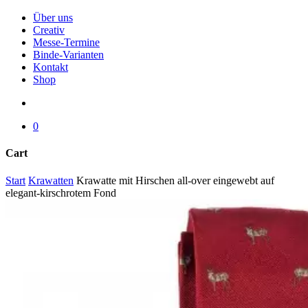
Menu
Über uns
Creativ
Messe-Termine
Binde-Varianten
Kontakt
Shop
search
0
Cart
Close
Start
Krawatten
Krawatte mit Hirschen all-over eingewebt auf
Cart
elegant-kirschrotem Fond