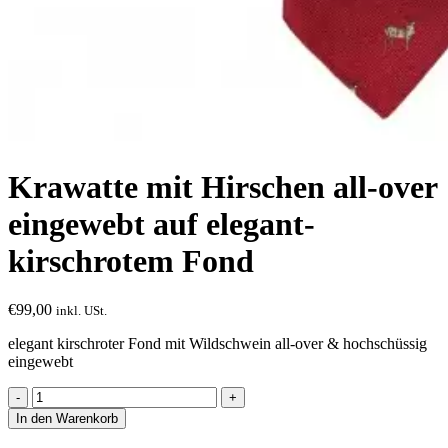
Krawatte mit Hirschen all-over
eingewebt auf elegant-
kirschrotem Fond
€
99,00
inkl. USt.
elegant kirschroter Fond mit Wildschwein all-over & hochschüssig
eingewebt
Krawatte
mit
In den Warenkorb
Hirschen