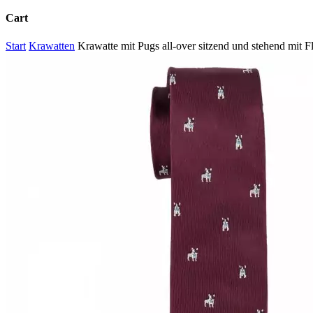
Cart
Close
Start
Krawatten
Krawatte mit Pugs all-over sitzend und stehend mit 
Cart