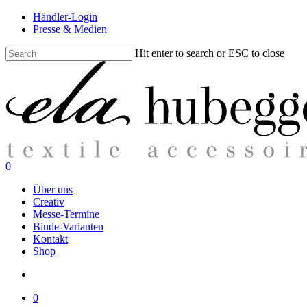
Skip
Händler-Login
to
Presse & Medien
main
content
Hit enter to search or ESC to close
Close
Search
search
0
Menu
Über uns
Creativ
Messe-Termine
Binde-Varianten
Kontakt
Shop
search
0