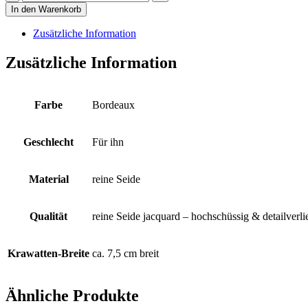
mit
In den Warenkorb
Pugs
all-
Zusätzliche Information
over
sitzend
Zusätzliche Information
und
stehend
mit
Fliege
Farbe
Bordeaux
eingewebt,
Fond
Bordeaux
Geschlecht
Für ihn
Menge
Material
reine Seide
Qualität
reine Seide jacquard – hochschüssig & detailverl
Krawatten-Breite
ca. 7,5 cm breit
Ähnliche Produkte