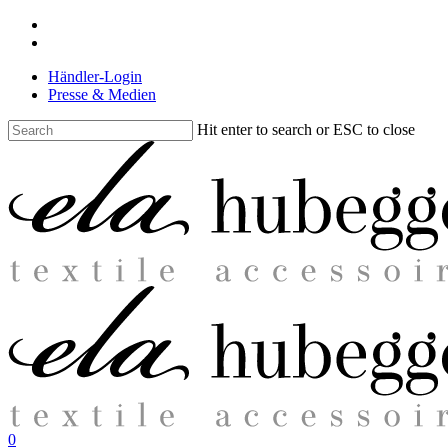
Skip
facebook
to
instagram
main
Händler-Login
content
Presse & Medien
Hit enter to search or ESC to close
Close
Search
search
0