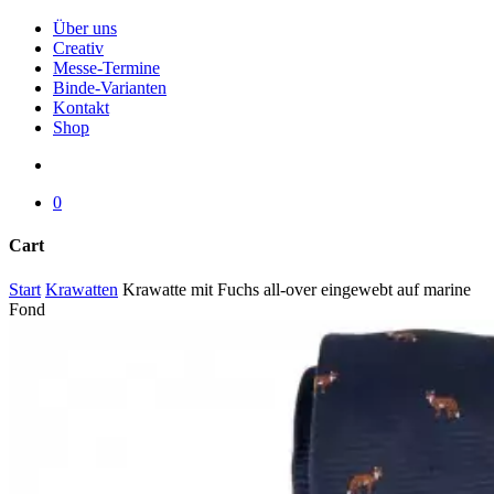
Menu
Über uns
Creativ
Messe-Termine
Binde-Varianten
Kontakt
Shop
search
0
Cart
Close
Start
Krawatten
Krawatte mit Fuchs all-over eingewebt auf marine
Cart
Fond