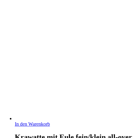
In den Warenkorb
Krawatte mit Eule fein/klein all-over