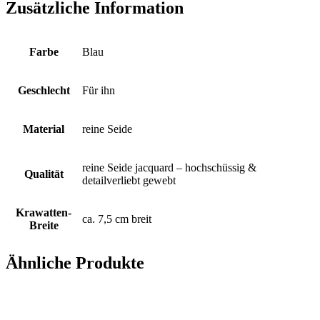
Zusätzliche Information
auf
marine
Fond
Menge
Farbe
Blau
Geschlecht
Für ihn
Material
reine Seide
reine Seide jacquard – hochschüssig &
Qualität
detailverliebt gewebt
Krawatten-
ca. 7,5 cm breit
Breite
Ähnliche Produkte