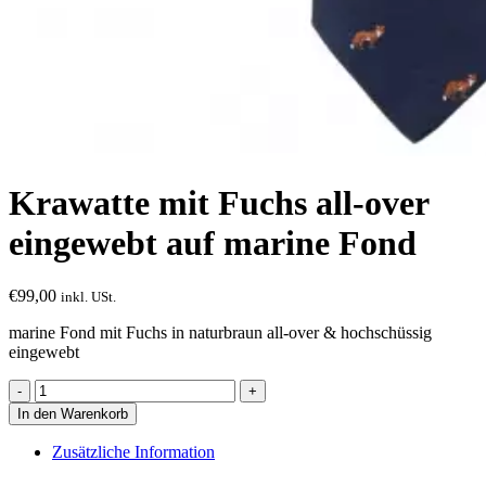
Krawatte mit Fuchs all-over
eingewebt auf marine Fond
€
99,00
inkl. USt.
marine Fond mit Fuchs in naturbraun all-over & hochschüssig
eingewebt
Krawatte
mit
In den Warenkorb
Fuchs
all-
Zusätzliche Information
over
eingewebt