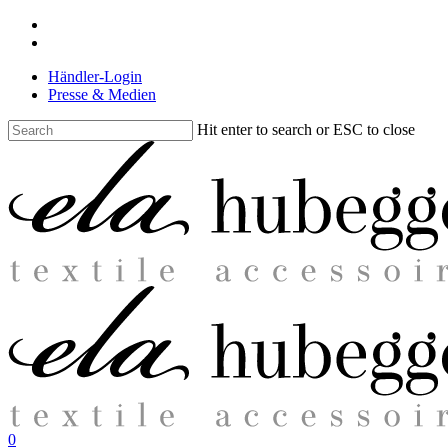
Skip
facebook
to
instagram
main
Händler-Login
content
Presse & Medien
Hit enter to search or ESC to close
Close
Search
search
0