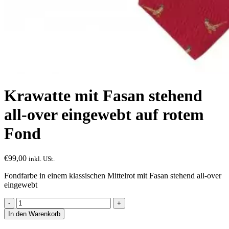
Krawatte mit Fasan stehend
all-over eingewebt auf rotem
Fond
€
99,00
inkl. USt.
Fondfarbe in einem klassischen Mittelrot mit Fasan stehend all-over
eingewebt
Krawatte
mit
In den Warenkorb
Fasan