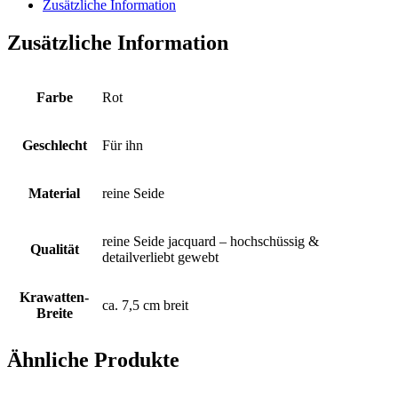
stehend
Zusätzliche Information
all-
over
Zusätzliche Information
eingewebt
auf
rotem
Fond
Farbe
Rot
Menge
Geschlecht
Für ihn
Material
reine Seide
reine Seide jacquard – hochschüssig &
Qualität
detailverliebt gewebt
Krawatten-
ca. 7,5 cm breit
Breite
Ähnliche Produkte