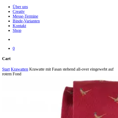
Menu
Über uns
Creativ
Messe-Termine
Binde-Varianten
Kontakt
Shop
search
0
Cart
Close
Start
Krawatten
Krawatte mit Fasan stehend all-over eingewebt auf
Cart
rotem Fond