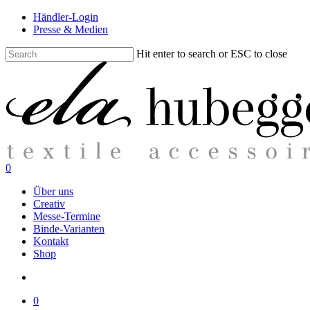
Skip
Händler-Login
to
Presse & Medien
main
content
Hit enter to search or ESC to close
Close
Search
search
0
Menu
Über uns
Creativ
Messe-Termine
Binde-Varianten
Kontakt
Shop
search
0