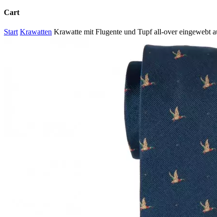
Cart
Close
Start
Krawatten
Krawatte mit Flugente und Tupf all-over eingewebt 
Cart