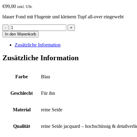
€
99,00
inkl. USt.
blauer Fond mit Flugente und kleinem Tupf all-over eingewebt
Krawatte
mit
In den Warenkorb
Flugente
und
Zusätzliche Information
Tupf
all-
Zusätzliche Information
over
eingewebt
auf
blauem
Farbe
Blau
Fond
Menge
Geschlecht
Für ihn
Material
reine Seide
Qualität
reine Seide jacquard – hochschüssig & detailverl