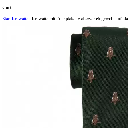
Cart
Close
Start
Krawatten
Krawatte mit Eule plakativ all-over eingewebt auf k
Cart