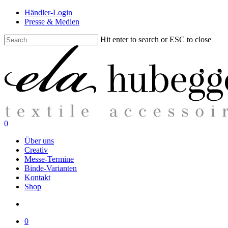
Skip
Händler-Login
to
Presse & Medien
main
content
Hit enter to search or ESC to close
Close
Search
search
0
Menu
Über uns
Creativ
Messe-Termine
Binde-Varianten
Kontakt
Shop
search
0