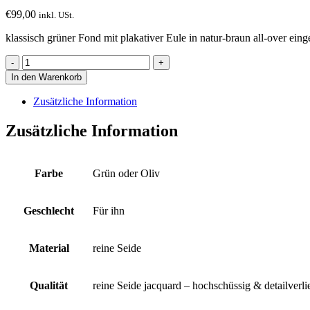
€
99,00
inkl. USt.
klassisch grüner Fond mit plakativer Eule in natur-braun all-over ein
Krawatte
mit
In den Warenkorb
Eule
plakativ
Zusätzliche Information
all-
over
Zusätzliche Information
eingewebt
auf
klassisch
grünem
Farbe
Grün oder Oliv
Fond
Menge
Geschlecht
Für ihn
Material
reine Seide
Qualität
reine Seide jacquard – hochschüssig & detailverl