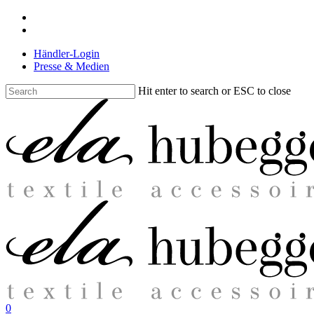
Skip
facebook
to
instagram
main
Händler-Login
content
Presse & Medien
Hit enter to search or ESC to close
Close
Search
search
0