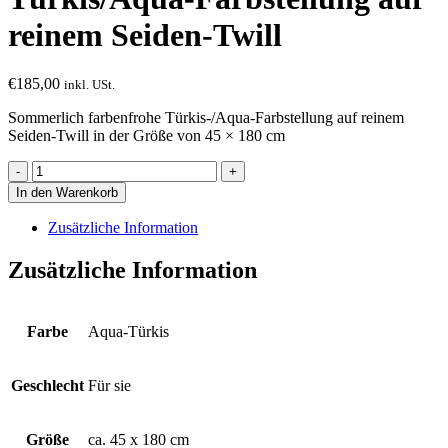
reinem Seiden-Twill
€
185,00
inkl. USt.
Sommerlich farbenfrohe Türkis-/Aqua-Farbstellung auf reinem
Seiden-Twill in der Größe von 45 × 180 cm
Schal
in
In den Warenkorb
sommerlicher
Türkis/Aqua-
Zusätzliche Information
Farbstellung
auf
Zusätzliche Information
reinem
Seiden-
Twill
Menge
Farbe
Aqua-Türkis
Geschlecht
Für sie
Größe
ca. 45 x 180 cm