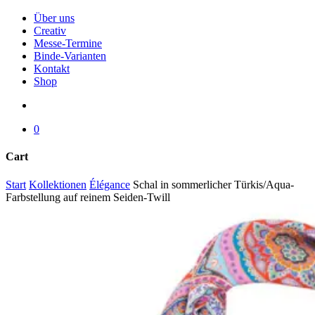
Menu
Über uns
Creativ
Messe-Termine
Binde-Varianten
Kontakt
Shop
search
0
Cart
Close
Start
Kollektionen
Élégance
Schal in sommerlicher Türkis/Aqua-
Cart
Farbstellung auf reinem Seiden-Twill