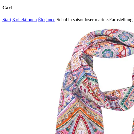
Cart
Close
Start
Kollektionen
Élégance
Schal in saisonloser marine-Farbstellung
Cart