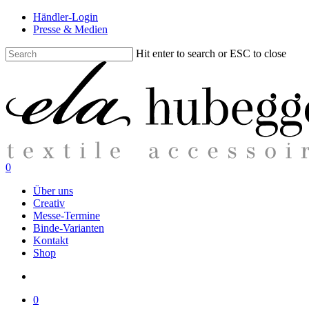
Skip
Händler-Login
to
Presse & Medien
main
content
Hit enter to search or ESC to close
Close
Search
search
0
Menu
Über uns
Creativ
Messe-Termine
Binde-Varianten
Kontakt
Shop
search
0