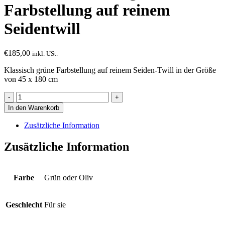
Farbstellung auf reinem
Seidentwill
€
185,00
inkl. USt.
Klassisch grüne Farbstellung auf reinem Seiden-Twill in der Größe
von 45 x 180 cm
Schal
in
In den Warenkorb
klassisch-
grüner
Zusätzliche Information
Farbstellung
auf
Zusätzliche Information
reinem
Seidentwill
Menge
Farbe
Grün oder Oliv
Geschlecht
Für sie