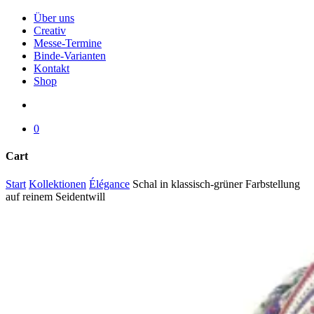
Menu
Über uns
Creativ
Messe-Termine
Binde-Varianten
Kontakt
Shop
search
0
Cart
Close
Start
Kollektionen
Élégance
Schal in klassisch-grüner Farbstellung
Cart
auf reinem Seidentwill