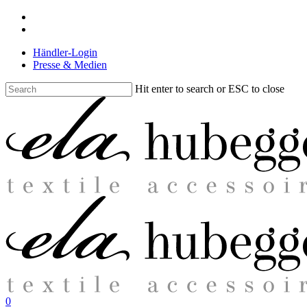
Skip
facebook
to
instagram
main
Händler-Login
content
Presse & Medien
Hit enter to search or ESC to close
Close
Search
search
0