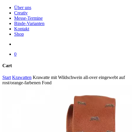
Menu
Über uns
Creativ
Messe-Termine
Binde-Varianten
Kontakt
Shop
search
0
Cart
Close
Start
Krawatten
Krawatte mit Wildschwein all-over eingewebt auf
Cart
rost/orange-farbenen Fond