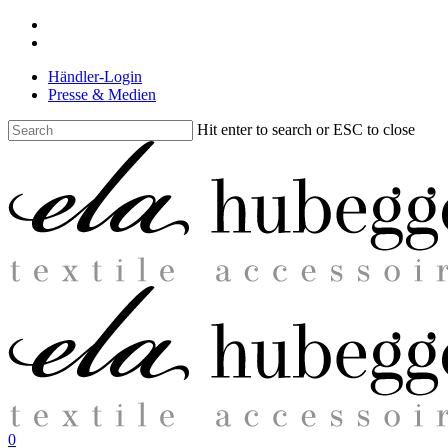
Skip
facebook
to
instagram
main
Händler-Login
content
Presse & Medien
Hit enter to search or ESC to close
Close
Search
search
0