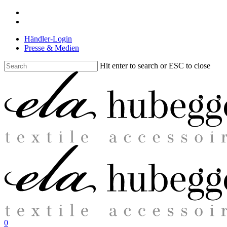
Skip
facebook
to
instagram
main
Händler-Login
content
Presse & Medien
Hit enter to search or ESC to close
Close
Search
search
0