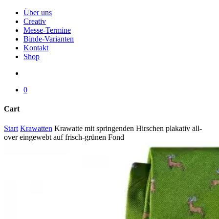
Menu
Über uns
Creativ
Messe-Termine
Binde-Varianten
Kontakt
Shop
search
0
Cart
Close
Start
Krawatten
Krawatte mit springenden Hirschen plakativ all-
Cart
over eingewebt auf frisch-grünen Fond