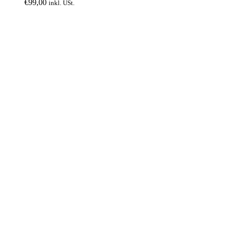
€
99,00
inkl. USt.