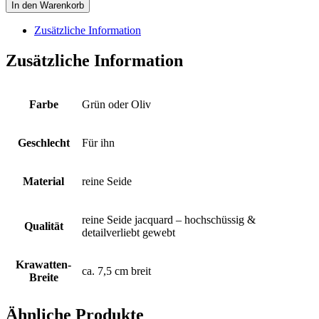
mit
In den Warenkorb
springenden
Hirschen
Zusätzliche Information
plakativ
all-
Zusätzliche Information
over
eingewebt
auf
frisch-
Farbe
Grün oder Oliv
grünen
Fond
Menge
Geschlecht
Für ihn
Material
reine Seide
reine Seide jacquard – hochschüssig &
Qualität
detailverliebt gewebt
Krawatten-
ca. 7,5 cm breit
Breite
Ähnliche Produkte