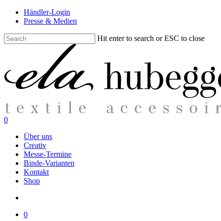
Skip
Händler-Login
to
Presse & Medien
main
content
Hit enter to search or ESC to close
Close
Search
search
0
Menu
Über uns
Creativ
Messe-Termine
Binde-Varianten
Kontakt
Shop
search
0