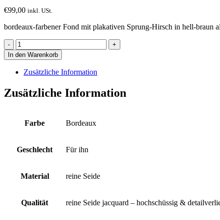
€
99,00
inkl. USt.
bordeaux-farbener Fond mit plakativen Sprung-Hirsch in hell-braun a
Krawatte
mit
In den Warenkorb
springenden
Hirschen
Zusätzliche Information
plakativ
all-
Zusätzliche Information
over
eingewebt
auf
bordeaux-
Farbe
Bordeaux
farbenen
Fond
Menge
Geschlecht
Für ihn
Material
reine Seide
Qualität
reine Seide jacquard – hochschüssig & detailverl