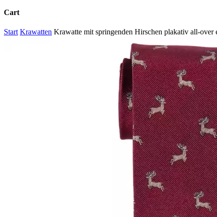
Cart
Close
Start
Krawatten
Krawatte mit springenden Hirschen plakativ all-ove
Cart