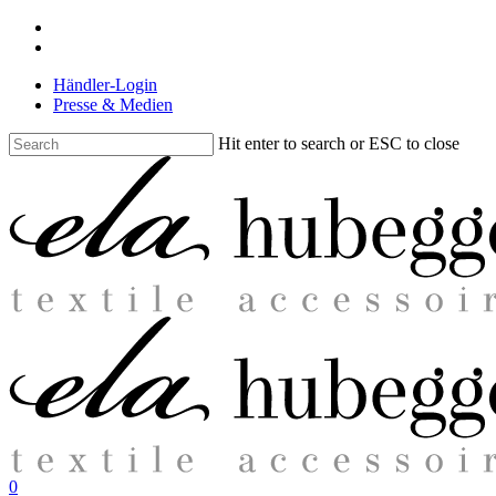
Skip
facebook
to
instagram
main
Händler-Login
content
Presse & Medien
Hit enter to search or ESC to close
Close
Search
search
0