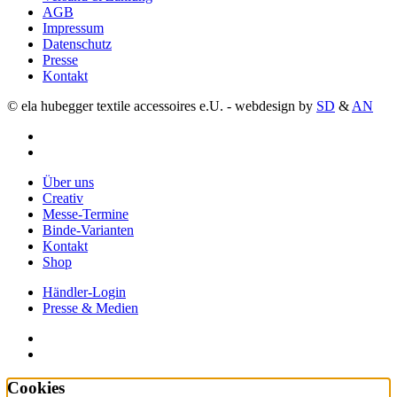
AGB
Impressum
Datenschutz
Presse
Kontakt
© ela hubegger textile accessoires e.U. - webdesign by
SD
&
AN
facebook
instagram
Close
Über uns
Menu
Creativ
Messe-Termine
Binde-Varianten
Kontakt
Shop
Händler-Login
Presse & Medien
facebook
instagram
Cookies