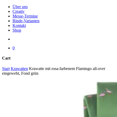
Menu
Über uns
Creativ
Messe-Termine
Binde-Varianten
Kontakt
Shop
search
0
Cart
Close
Start
Krawatten
Krawatte mit rosa-farbenem Flamingo all-over
Cart
eingewebt, Fond grün