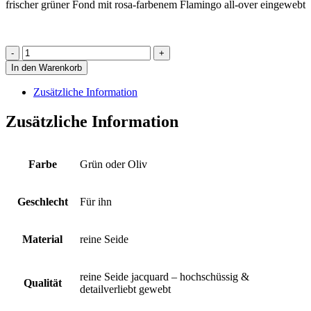
frischer grüner Fond mit rosa-farbenem Flamingo all-over eingewebt
Krawatte
mit
In den Warenkorb
rosa-
farbenem
Zusätzliche Information
Flamingo
all-
Zusätzliche Information
over
eingewebt,
Fond
grün
Farbe
Grün oder Oliv
Menge
Geschlecht
Für ihn
Material
reine Seide
reine Seide jacquard – hochschüssig &
Qualität
detailverliebt gewebt