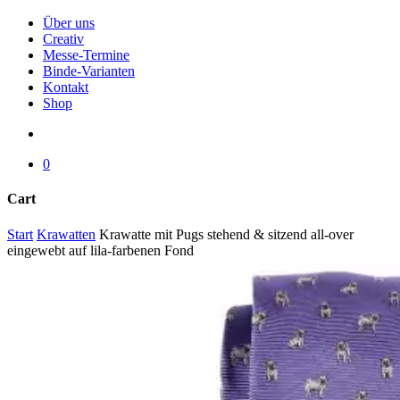
Menu
Über uns
Creativ
Messe-Termine
Binde-Varianten
Kontakt
Shop
search
0
Cart
Close
Start
Krawatten
Krawatte mit Pugs stehend & sitzend all-over
Cart
eingewebt auf lila-farbenen Fond