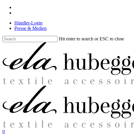
Skip
facebook
to
instagram
main
Händler-Login
content
Presse & Medien
Hit enter to search or ESC to close
Close
Search
search
0