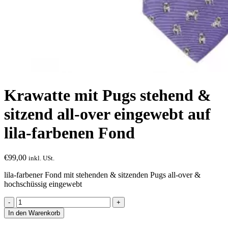
Krawatte mit Pugs stehend &
sitzend all-over eingewebt auf
lila-farbenen Fond
€
99,00
inkl. USt.
lila-farbener Fond mit stehenden & sitzenden Pugs all-over &
hochschüssig eingewebt
Krawatte
mit
In den Warenkorb
Pugs