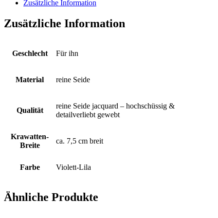
stehend
Zusätzliche Information
&
sitzend
Zusätzliche Information
all-
over
eingewebt
auf
Geschlecht
Für ihn
lila-
farbenen
Fond
Material
reine Seide
Menge
reine Seide jacquard – hochschüssig &
Qualität
detailverliebt gewebt
Krawatten-
ca. 7,5 cm breit
Breite
Farbe
Violett-Lila
Ähnliche Produkte