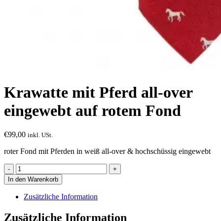
Krawatte mit Pferd all-over
eingewebt auf rotem Fond
€
99,00
inkl. USt.
roter Fond mit Pferden in weiß all-over & hochschüssig eingewebt
Krawatte
mit
In den Warenkorb
Pferd
all-
Zusätzliche Information
over
eingewebt
Zusätzliche Information
auf