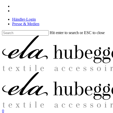
Skip
facebook
to
instagram
main
Händler-Login
content
Presse & Medien
Hit enter to search or ESC to close
Close
Search
search
0