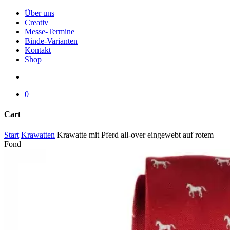
Menu
Über uns
Creativ
Messe-Termine
Binde-Varianten
Kontakt
Shop
search
0
Cart
Close
Start
Krawatten
Krawatte mit Pferd all-over eingewebt auf rotem
Cart
Fond