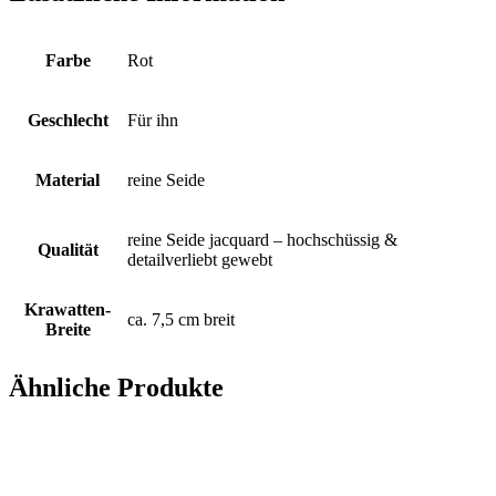
rotem
Fond
Menge
Farbe
Rot
Geschlecht
Für ihn
Material
reine Seide
reine Seide jacquard – hochschüssig &
Qualität
detailverliebt gewebt
Krawatten-
ca. 7,5 cm breit
Breite
Ähnliche Produkte