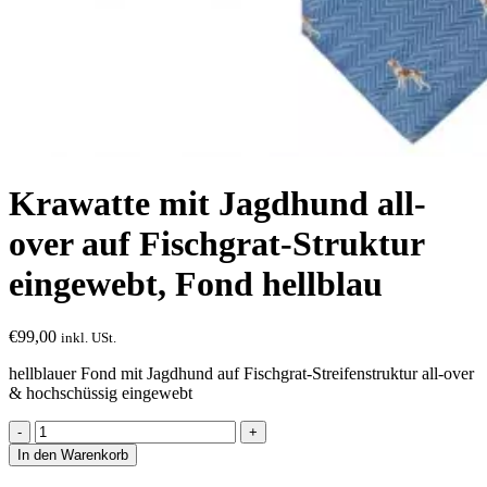
Krawatte mit Jagdhund all-
over auf Fischgrat-Struktur
eingewebt, Fond hellblau
€
99,00
inkl. USt.
hellblauer Fond mit Jagdhund auf Fischgrat-Streifenstruktur all-over
& hochschüssig eingewebt
Krawatte
mit
In den Warenkorb
Jagdhund