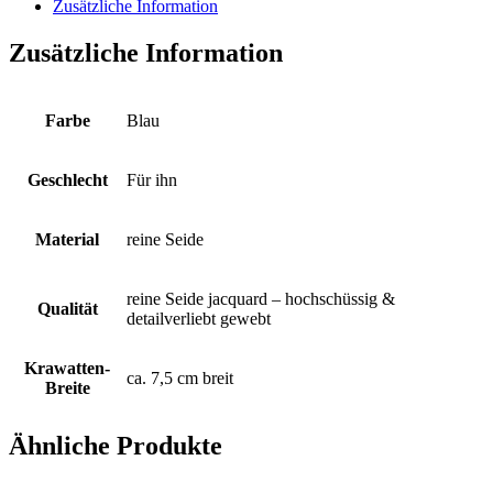
all-
Zusätzliche Information
over
auf
Zusätzliche Information
Fischgrat-
Struktur
eingewebt,
Fond
Farbe
Blau
hellblau
Menge
Geschlecht
Für ihn
Material
reine Seide
reine Seide jacquard – hochschüssig &
Qualität
detailverliebt gewebt
Krawatten-
ca. 7,5 cm breit
Breite
Ähnliche Produkte