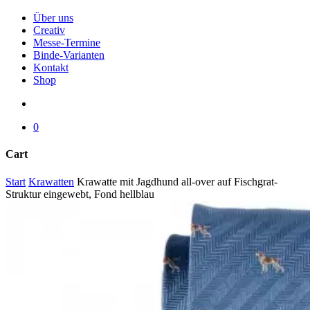
Menu
Über uns
Creativ
Messe-Termine
Binde-Varianten
Kontakt
Shop
search
0
Cart
Close
Start
Krawatten
Krawatte mit Jagdhund all-over auf Fischgrat-
Cart
Struktur eingewebt, Fond hellblau