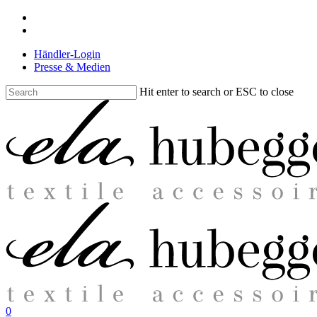
Skip
facebook
to
instagram
main
Händler-Login
content
Presse & Medien
Hit enter to search or ESC to close
Close
Search
search
0