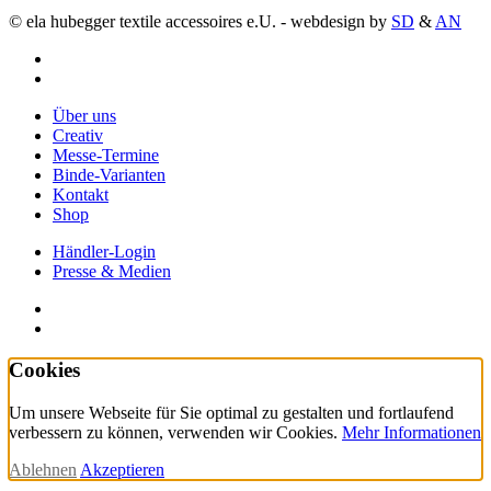
© ela hubegger textile accessoires e.U. - webdesign by
SD
&
AN
facebook
instagram
Close
Über uns
Menu
Creativ
Messe-Termine
Binde-Varianten
Kontakt
Shop
Händler-Login
Presse & Medien
facebook
instagram
Cookies
Um unsere Webseite für Sie optimal zu gestalten und fortlaufend
verbessern zu können, verwenden wir Cookies.
Mehr Informationen
Ablehnen
Akzeptieren