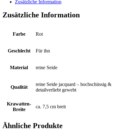
plakativ
Zusätzliche Information
all-
over
Zusätzliche Information
eingewebt
auf
klassisch
rotem
Farbe
Rot
Fond
Menge
Geschlecht
Für ihn
Material
reine Seide
reine Seide jacquard – hochschüssig &
Qualität
detailverliebt gewebt
Krawatten-
ca. 7,5 cm breit
Breite
Ähnliche Produkte