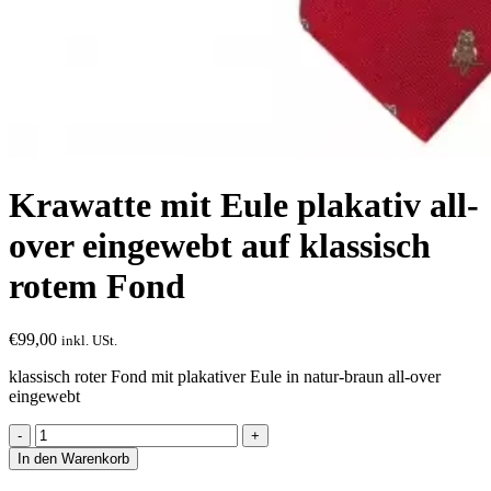
Krawatte mit Eule plakativ all-
over eingewebt auf klassisch
rotem Fond
€
99,00
inkl. USt.
klassisch roter Fond mit plakativer Eule in natur-braun all-over
eingewebt
Krawatte
mit
In den Warenkorb
Eule