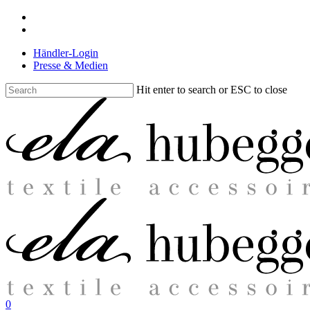
Skip
facebook
to
instagram
main
Händler-Login
content
Presse & Medien
Hit enter to search or ESC to close
Close
Search
search
0