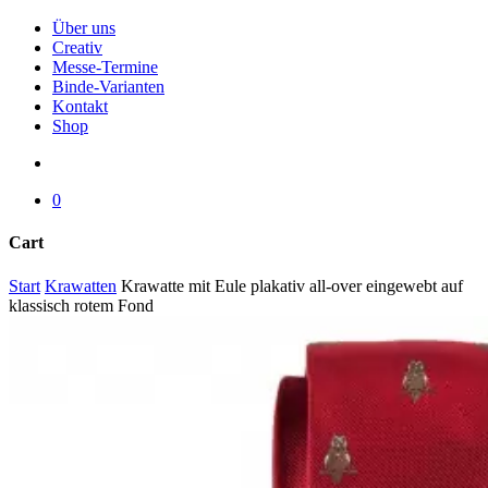
Menu
Über uns
Creativ
Messe-Termine
Binde-Varianten
Kontakt
Shop
search
0
Cart
Close
Start
Krawatten
Krawatte mit Eule plakativ all-over eingewebt auf
Cart
klassisch rotem Fond